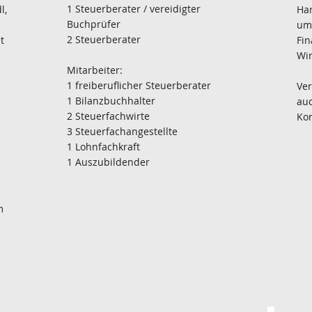
1 Steuerberater / vereidigter
l,
Ha
Buchprüfer
umf
2 Steuerberater
t
Fin
Wir
Mitarbeiter:
1 freiberuflicher Steuerberater
Ver
1 Bilanzbuchhalter
auc
2 Steuerfachwirte
Kon
3 Steuerfachangestellte
1 Lohnfachkraft
1 Auszubildender
m