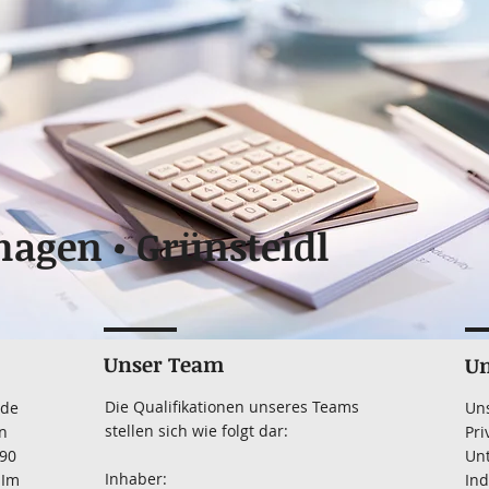
agen • Grünsteidl
Unser Team
Un
Die Qualifikationen unseres Teams
rde
Uns
stellen sich wie folgt dar:
n
Pri
990
Un
Inhaber:
 Im
Ind