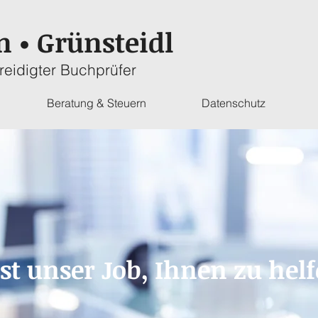
en
Grünsteidl
•
reidigter Buchprüfer
Beratung & Steuern
Datenschutz
ist unser Job, Ihnen zu helf